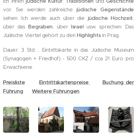
ich Ihnen
jüdische Kultur
,
Traditionen
und
Geschichte
vor. Sie werden zahlreiche
jüdische Gegenstände
sehen. Ich werde auch über die
jüdische Hochzeit
,
über das
Begraben
, über
Israel
usw. sprechen. Das
Jüdische Viertel gehört zu den
Highlights
in Prag.
Dauer: 3 Std. , Eintrittskarte in das Jüdische Museum
(Synagogen + Friedhof) - 500 CKZ / cca 21 Euro pro
Erwachsene
Preisliste
Eintrittskartenpreise
Buchung der
Führung
Weitere Führungen